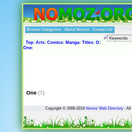
Browse Categories
About Nomoz
Contact Us
Top
:
Arts
:
Comics
:
Manga
:
Titles
:
O
:
One
:
One
(7)
Copyright © 2006-2019
Nomoz
Web Directory
- All